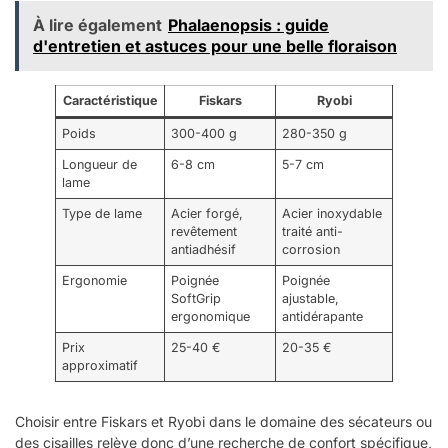
À lire également
Phalaenopsis : guide
d'entretien et astuces pour une belle floraison
Caractéristique
Fiskars
Ryobi
Poids
300-400 g
280-350 g
Longueur de
6-8 cm
5-7 cm
lame
Type de lame
Acier forgé,
Acier inoxydable
revêtement
traité anti-
antiadhésif
corrosion
Ergonomie
Poignée
Poignée
SoftGrip
ajustable,
ergonomique
antidérapante
Prix
25-40 €
20-35 €
approximatif
Choisir entre Fiskars et Ryobi dans le domaine des sécateurs ou
des cisailles relève donc d’une recherche de confort spécifique,