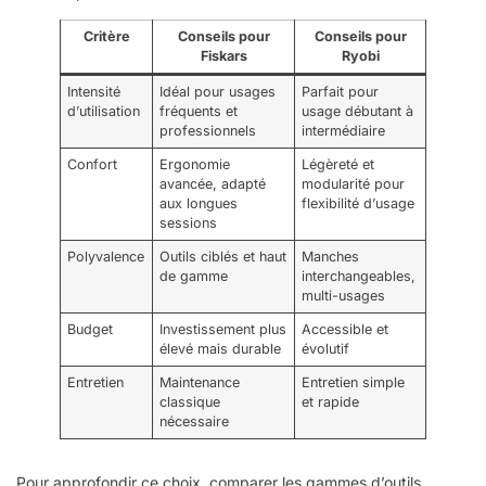
Critère
Conseils pour
Conseils pour
Fiskars
Ryobi
Intensité
Idéal pour usages
Parfait pour
d’utilisation
fréquents et
usage débutant à
professionnels
intermédiaire
Confort
Ergonomie
Légèreté et
avancée, adapté
modularité pour
aux longues
flexibilité d’usage
sessions
Polyvalence
Outils ciblés et haut
Manches
de gamme
interchangeables,
multi-usages
Budget
Investissement plus
Accessible et
élevé mais durable
évolutif
Entretien
Maintenance
Entretien simple
classique
et rapide
nécessaire
Pour approfondir ce choix, comparer les gammes d’outils