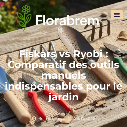
Fiskars vs Ryobi :
Comparatif des outils
manuels
indispensables pour le
jardin
RomainLeroy
28/11/2025