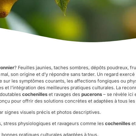
ronnier
? Feuilles jaunies, taches sombres, dépôts poudreux, fru
le mal, son origine et d’y répondre sans tarder. Un regard exerc
ière sur les symptômes courants, les affections fongiques ou phy
et l’intégration des meilleures pratiques culturales. La recon
redoutables
cochenilles
et ravages des
pucerons
– se révèle ici
nçu pour offrir des solutions concrètes et adaptées à tous le
r signes visuels précis et photos descriptives.
s, stress physiologiques et ravageurs comme les
cochenilles
e
t bonnes pratiques culturales adaptées à tous.