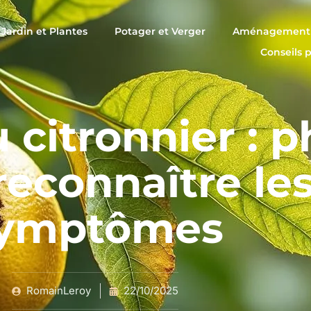
Jardin et Plantes
Potager et Verger
Aménagement 
Conseils 
 citronnier : 
reconnaître le
ymptômes
RomainLeroy
22/10/2025