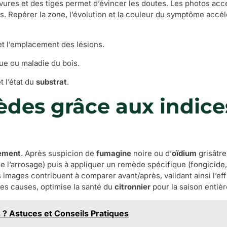
vures et des tiges permet d’évincer les doutes. Les photos acc
es. Repérer la zone, l’évolution et la couleur du symptôme accélèr
 et l’emplacement des lésions.
ue ou maladie du bois.
t l’état du
substrat
.
èdes grâce aux indice
tement
. Après suspicion de
fumagine
noire ou d’
oïdium
grisâtre
e l’arrosage) puis à appliquer un remède spécifique (fongicide,
 images contribuent à comparer avant/après, validant ainsi l’ef
es causes, optimise la santé du
citronnier
pour la saison entièr
 ? Astuces et Conseils Pratiques