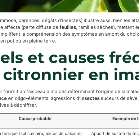
mose, carences, dégâts d’insectes) illustre aussi bien les at
e affecté (perte diffuse de
feuilles
, ramilles sèches), mettant 
simplifient la compréhension des symptômes en amont du choix d
 en pot ou en pleine terre.
ls et causes fré
 citronnier en im
r
fournit un faisceau d’indices déterminant l’origine de la mala
nce
en oligo-éléments, agressions d’
insectes
suceurs de sève,
ves à déchiffrer.
Cause probable
Exemple de t
 ferrique (sol calcaire, excès de calcium)
Apport de sulfate de fer