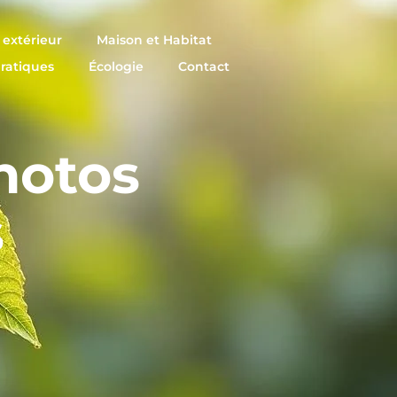
extérieur
Maison et Habitat
pratiques
Écologie
Contact
photos
s