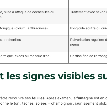
, suite à attaque de cochenilles ou
Traitement avec savon no
s
fongique (oïdium, anthracnose)
Fongicide soufre ou cui
, cochenilles
Pulvérisation régulière 
neem
thermique, excès ou manque d’eau
Gestion fine de l’arros
les signes visibles sur
râtre recouvre ses
feuilles
. Après examen, la
fumagine
est en 
onne le ton : tâches isolées = champignon ; jaunissement global