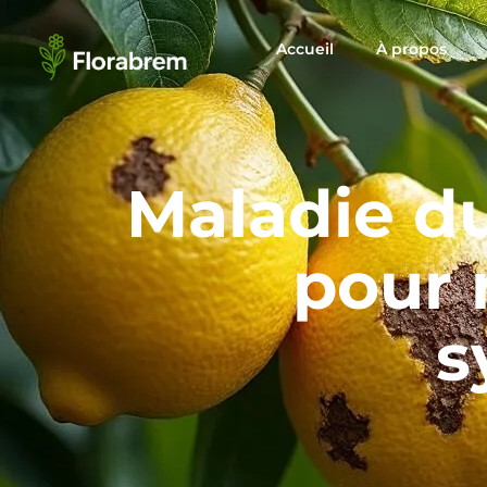
Accueil
À propos
Maladie du
pour 
s