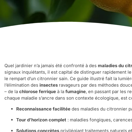
Quel jardinier n’a jamais été confronté à des
maladies du cit
signaux inquiétants, il est capital de distinguer rapidement 
le rempart d’un citronnier sain. Ce guide illustré fait la lum
l’élimination des
insectes
ravageurs par des méthodes douces 
– de la
chlorose ferrique
à la
fumagine
, en passant par les 
chaque maladie s’ancre dans son contexte écologique, est co
Reconnaissance facilitée
des maladies du citronnier pa
Tour d’horizon complet
: maladies fongiques, carence
Solutions concrètes
privilégiant traitements naturels e