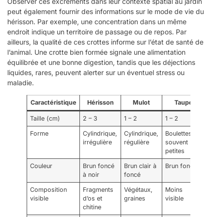
Observer ces excréments dans leur contexte spatial au jardin
peut également fournir des informations sur le mode de vie du
hérisson. Par exemple, une concentration dans un même
endroit indique un territoire de passage ou de repos. Par
ailleurs, la qualité de ces crottes informe sur l’état de santé de
l’animal. Une crotte bien formée signale une alimentation
équilibrée et une bonne digestion, tandis que les déjections
liquides, rares, peuvent alerter sur un éventuel stress ou
maladie.
Caractéristique
Hérisson
Mulot
Taupe
Taille (cm)
2 – 3
1 – 2
1 – 2
Forme
Cylindrique,
Cylindrique,
Boulettes
irrégulière
régulière
souvent
petites
Couleur
Brun foncé
Brun clair à
Brun foncé
à noir
foncé
Composition
Fragments
Végétaux,
Moins
visible
d’os et
graines
visible
chitine