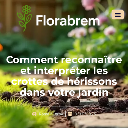
Comment reconnaître
et interpréter les
crottes de hérissons
dans votre jardin
RomainLeroy
03/11/2025