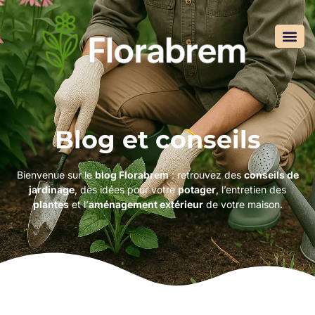
Blog et conseils
Bienvenue sur le
blog Florabrem
: retrouvez des
conseils de
jardinage
, des idées pour votre
potager
, l’entretien des
plantes
et l’
aménagement extérieur
de votre maison.