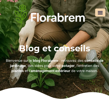
Blog et conseils
Bienvenue sur le
blog Florabrem
: retrouvez des
conseils de
jardinage
, des idées pour votre
potager
, l’entretien des
plantes
et l’
aménagement extérieur
de votre maison.