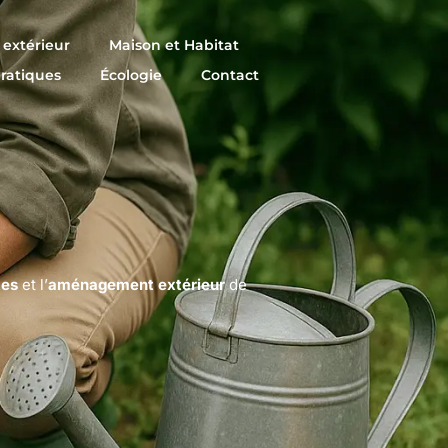
extérieur
Maison et Habitat
pratiques
Écologie
Contact
tes
et l’
aménagement extérieur
de