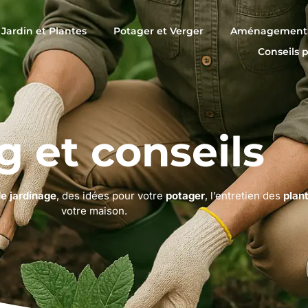
Jardin et Plantes
Potager et Verger
Aménagement 
Conseils 
g et conseils
de jardinage
, des idées pour votre
potager
, l’entretien des
plan
votre maison.