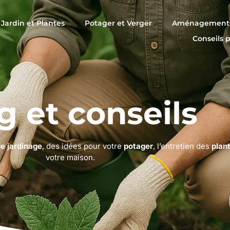
Jardin et Plantes
Potager et Verger
Aménagement 
Conseils 
g et conseils
de jardinage
, des idées pour votre
potager
, l’entretien des
plan
votre maison.