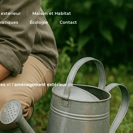
extérieur
Maison et Habitat
pratiques
Écologie
Contact
tes
et l’
aménagement extérieur
de