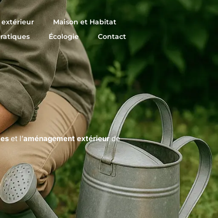
extérieur
Maison et Habitat
pratiques
Écologie
Contact
tes
et l’
aménagement extérieur
de