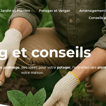
Jardin et Plantes
Potager et Verger
Aménagement 
Conseils 
g et conseils
de jardinage
, des idées pour votre
potager
, l’entretien des
plan
votre maison.