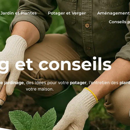
Jardin et Plantes
Potager et Verger
Aménagement 
Conseils 
g et conseils
de jardinage
, des idées pour votre
potager
, l’entretien des
plan
votre maison.