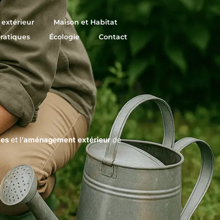
extérieur
Maison et Habitat
pratiques
Écologie
Contact
tes
et l’
aménagement extérieur
de