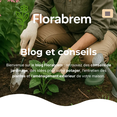
Blog et conseils
Bienvenue sur le
blog Florabrem
: retrouvez des
conseils de
jardinage
, des idées pour votre
potager
, l’entretien des
plantes
et l’
aménagement extérieur
de votre maison.