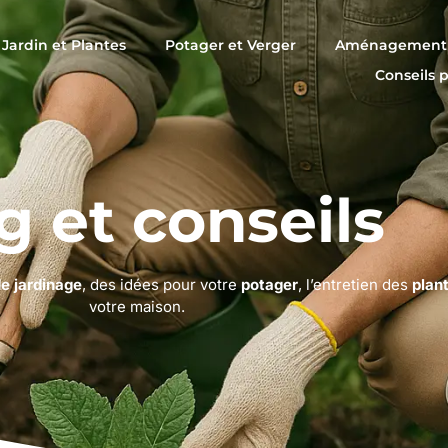
Jardin et Plantes
Potager et Verger
Aménagement 
Conseils 
g et conseils
de jardinage
, des idées pour votre
potager
, l’entretien des
plan
votre maison.