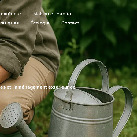
extérieur
Maison et Habitat
pratiques
Écologie
Contact
tes
et l’
aménagement extérieur
de