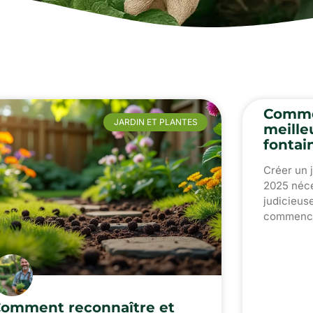
Commen
JARDIN ET PLANTES
meille
fontai
Créer un 
2025 néce
judicieus
commencer
omment reconnaître et