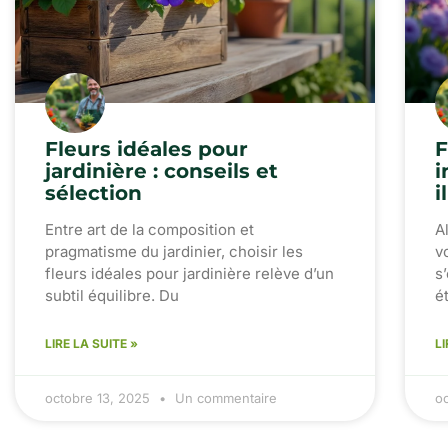
Fleurs idéales pour
F
jardinière : conseils et
i
sélection
i
Entre art de la composition et
A
pragmatisme du jardinier, choisir les
v
fleurs idéales pour jardinière relève d’un
s
subtil équilibre. Du
é
LIRE LA SUITE »
LI
octobre 13, 2025
Un commentaire
o