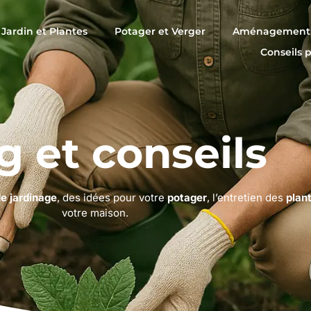
Jardin et Plantes
Potager et Verger
Aménagement 
Conseils 
g et conseils
de jardinage
, des idées pour votre
potager
, l’entretien des
plan
votre maison.