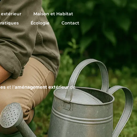
extérieur
Maison et Habitat
pratiques
Écologie
Contact
tes
et l’
aménagement extérieur
de