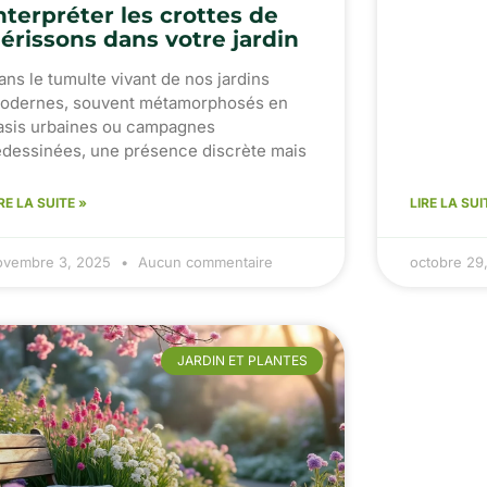
nterpréter les crottes de
érissons dans votre jardin
ans le tumulte vivant de nos jardins
odernes, souvent métamorphosés en
asis urbaines ou campagnes
edessinées, une présence discrète mais
RE LA SUITE »
LIRE LA SUI
ovembre 3, 2025
Aucun commentaire
octobre 29
JARDIN ET PLANTES