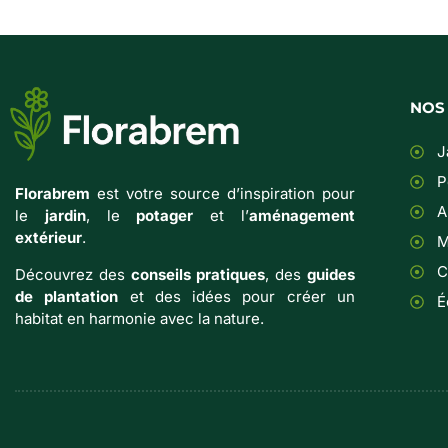
NOS
J
P
Florabrem
est votre source d’inspiration pour
A
le
jardin
, le
potager
et l’
aménagement
extérieur
.
M
C
Découvrez des
conseils pratiques
, des
guides
de plantation
et des idées pour créer un
É
habitat en harmonie avec la nature.