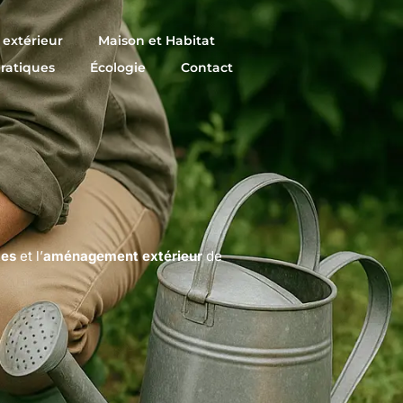
extérieur
Maison et Habitat
pratiques
Écologie
Contact
tes
et l’
aménagement extérieur
de