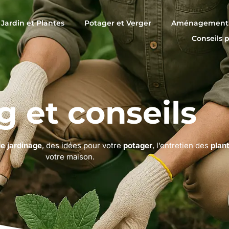
Jardin et Plantes
Potager et Verger
Aménagement 
Conseils 
g et conseils
de jardinage
, des idées pour votre
potager
, l’entretien des
plan
votre maison.