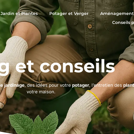
Jardin et Plantes
Potager et Verger
Aménagement 
Conseils 
g et conseils
de jardinage
, des idées pour votre
potager
, l’entretien des
plan
votre maison.