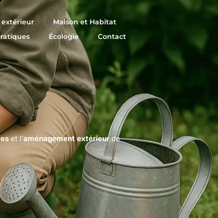
extérieur
Maison et Habitat
pratiques
Écologie
Contact
tes
et l’
aménagement extérieur
de