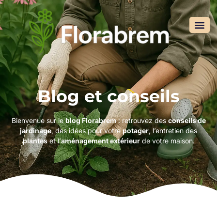
Blog et conseils
Bienvenue sur le
blog Florabrem
: retrouvez des
conseils de
jardinage
, des idées pour votre
potager
, l’entretien des
plantes
et l’
aménagement extérieur
de votre maison.