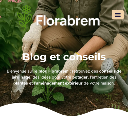
Blog et conseils
Bienvenue sur le
blog Florabrem
: retrouvez des
conseils de
jardinage
, des idées pour votre
potager
, l’entretien des
plantes
et l’
aménagement extérieur
de votre maison.