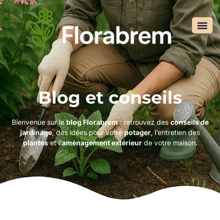
Blog et conseils
Bienvenue sur le
blog Florabrem
: retrouvez des
conseils de
jardinage
, des idées pour votre
potager
, l’entretien des
plantes
et l’
aménagement extérieur
de votre maison.