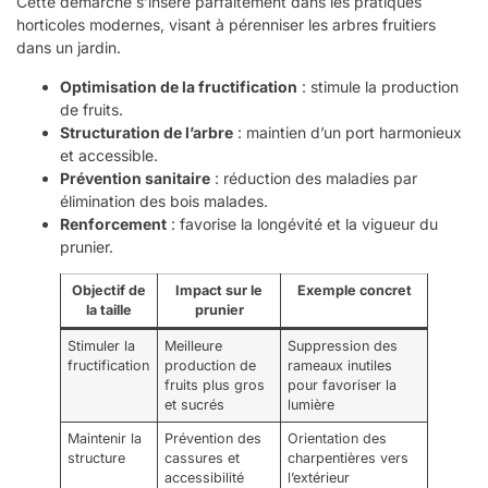
Cette démarche s’insère parfaitement dans les pratiques
horticoles modernes, visant à pérenniser les arbres fruitiers
dans un jardin.
Optimisation de la fructification
: stimule la production
de fruits.
Structuration de l’arbre
: maintien d’un port harmonieux
et accessible.
Prévention sanitaire
: réduction des maladies par
élimination des bois malades.
Renforcement
: favorise la longévité et la vigueur du
prunier.
Objectif de
Impact sur le
Exemple concret
la taille
prunier
Stimuler la
Meilleure
Suppression des
fructification
production de
rameaux inutiles
fruits plus gros
pour favoriser la
et sucrés
lumière
Maintenir la
Prévention des
Orientation des
structure
cassures et
charpentières vers
accessibilité
l’extérieur