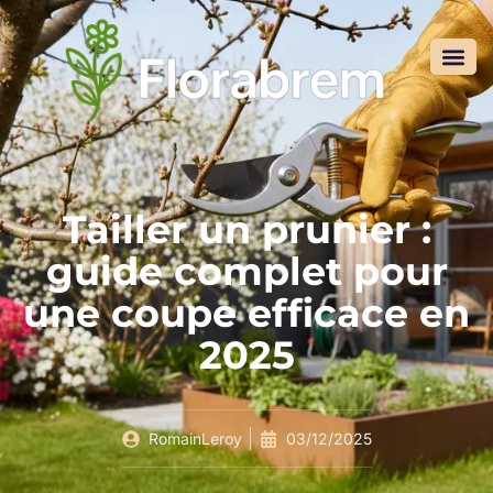
Tailler un prunier :
guide complet pour
une coupe efficace en
2025
RomainLeroy
03/12/2025