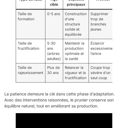
cible
principaux
Taille de
0-5 ans
Construction
Supprimer
formation
d’une
trop de
structure
branches
solide et
jeunes
équilibrée
Taille de
5-30
Maintenir la
Éclaircir
fructification
ans
production
excessivement
(arbres
optimale et
l’arbre
adultes)
la santé
Taille de
Plus de
Relancer la
Coupe trop
rajeunissement
30 ans
vigueur et la
sévère d’un
fructification
seul coup
La patience demeure la clé dans cette phase d’adaptation.
Avec des interventions raisonnées, le prunier conserve son
équilibre naturel, tout en améliorant sa production.