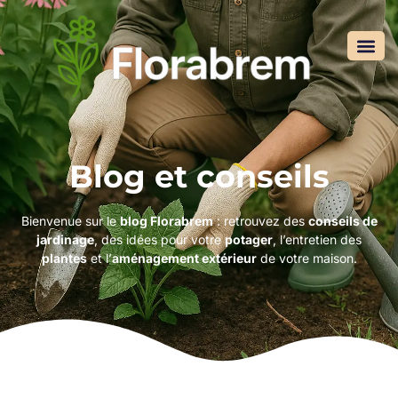
Blog et conseils
Bienvenue sur le
blog Florabrem
: retrouvez des
conseils de
jardinage
, des idées pour votre
potager
, l’entretien des
plantes
et l’
aménagement extérieur
de votre maison.