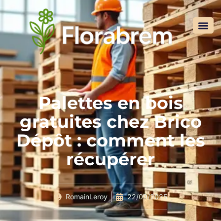
Palettes en bois
gratuites chez Brico
Dépôt : comment les
récupérer
RomainLeroy
22/09/2025